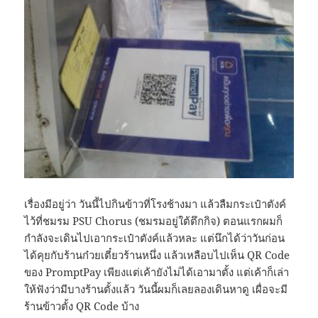
เรื่องมีอยู่ว่า วันนี้ไปกินข้าวที่โรงช้างมา แล้วลืมกระเป๋าตังค์
ไว้ที่ชมรม PSU Chorus (ชมรมอยู่ใต้ตึกกิจ) ตอนแรกผมก็
กำลังจะเดินไปเอากระเป๋าตังค์แล้วหละ แต่นึกได้ว่าวันก่อน
ได้คุยกับร้านก๋วยเตี๋ยวร้านหนึ่ง แล้วเหลือบไปเห็น QR Code
ของ PromptPay เพียงแต่เค้ายังไม่ได้เอามาตั้ง แต่เค้าก็เล่า
ให้ฟังว่ามีบางร้านตั้งแล้ว วันนี้ผมก็เลยลองเดินหาดู เผื่อจะมี
ร้านข้าวตั้ง QR Code บ้าง