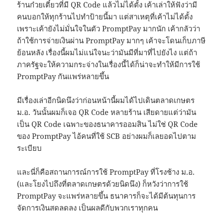
ร้านก๋วยเตี๋ยวที่มี QR Code แล้วไม่ได้ตั้ง เค้าเล่าให้ฟังว่ามี
คนบอกให้ทุกร้านไปทำป้ายนี้มา แต่สาเหตุที่เค้าไม่ได้ตั้ง
เพราะเค้ายังไม่มั่นใจในตัว PromptPay มากนัก เค้ากลัวว่า
ถ้าใช้การจ่ายเงินผ่าน PromptPay มากๆ เค้าจะโดนเก็บภาษี
ย้อนหลัง เรื่องนี้ผมไม่แน่ใจนะว่ามันมีที่มาที่ไปยังไง แต่ถ้า
ภาครัฐจะให้ความกระจ่างในเรื่องนี้ได้ก็น่าจะทำให้มีการใช้
PromptPay กันแพร่หลายขึ้น
มีเรื่องเล่าอีกนิดนึงว่าก่อนหน้านี้ผมได้ไปเดินตลาดเกษตร
ม.อ. วันนั้นผมก็เจอ QR Code หลายร้าน เสียดายแต่ว่ามัน
เป็น QR Code เฉพาะของธนาคารออมสิน ไม่ใช่ QR Code
ของ PromptPay ไอ้คนที่ใช้ SCB อย่างผมก็เลยอดไปตาม
ระเบียบ
และนี่ก็คือสถานการณ์การใช้ PromptPay ที่โรงช้าง ม.อ.
(และโยงไปถึงที่ตลาดเกษตรด้วยนิดนึง) ก็หวังว่าการใช้
PromptPay จะแพร่หลายขึ้น ธนาคารก็จะได้มีต้นทุนการ
จัดการเงินสดลดลง เป็นผลดีกับพวกเราทุกคน