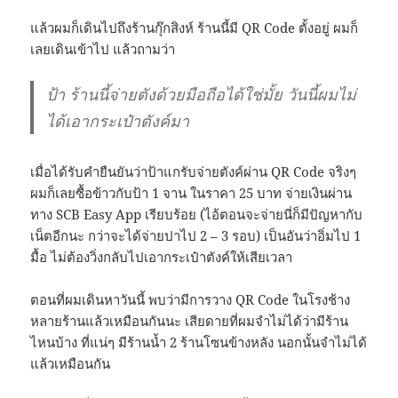
แล้วผมก็เดินไปถึงร้านกุ๊กสิงห์ ร้านนี้มี QR Code ตั้งอยู่ ผมก็
เลยเดินเข้าไป แล้วถามว่า
ป้า ร้านนี้จ่ายตังด้วยมือถือได้ใช่มั้ย วันนี้ผมไม่
ได้เอากระเป๋าตังค์มา
เมื่อได้รับคำยืนยันว่าป้าแกรับจ่ายตังค์ผ่าน QR Code จริงๆ
ผมก็เลยซื้อข้าวกับป้า 1 จาน ในราคา 25 บาท จ่ายเงินผ่าน
ทาง SCB Easy App เรียบร้อย (ไอ้ตอนจะจ่ายนี่ก็มีปัญหากับ
เน็ตอีกนะ กว่าจะได้จ่ายปาไป 2 – 3 รอบ) เป็นอันว่าอิ่มไป 1
มื้อ ไม่ต้องวิ่งกลับไปเอากระเป๋าตังค์ให้เสียเวลา
ตอนที่ผมเดินหาวันนี้ พบว่ามีการวาง QR Code ในโรงช้าง
หลายร้านแล้วเหมือนกันนะ เสียดายที่ผมจำไม่ได้ว่ามีร้าน
ไหนบ้าง ที่แน่ๆ มีร้านน้ำ 2 ร้านโซนข้างหลัง นอกนั้นจำไม่ได้
แล้วเหมือนกัน