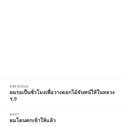
Post
PREVIOUS
navigation
ผมรอ​เป็น​ชั่วโมง​เพื่อ​วาง​ดอกไม้จันทน์​ให้​ในหลวง​
Previous
ร.9
post:
NEXT
ผมโดนตกเข้าให้แล้ว
Next