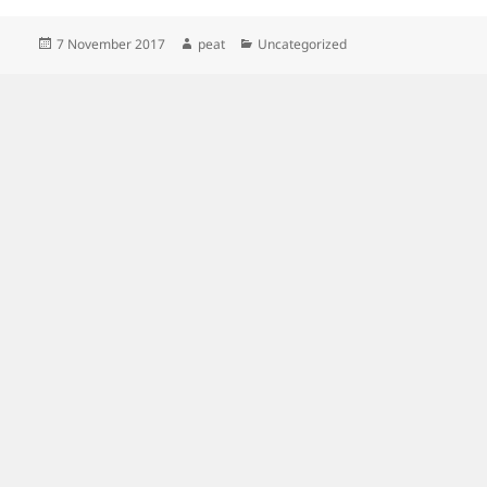
Posted
Author
Categories
7 November 2017
peat
Uncategorized
on