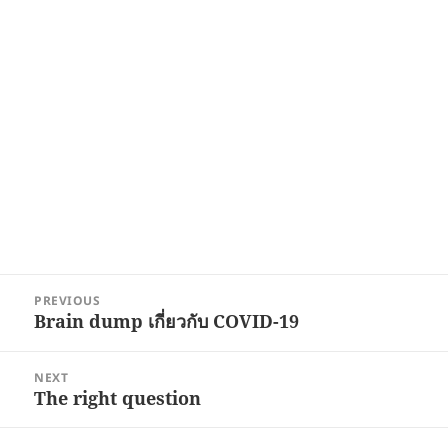
Post
PREVIOUS
navigation
Brain dump เกี่ยวกับ COVID-19
Previous
post:
NEXT
The right question
Next
post: