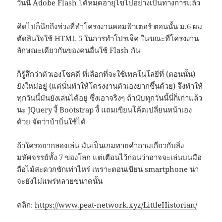
วันนี้ Adobe Flash ได้หมดอายุไขไปอย่างเป็นทางการแล้ว
คิดไปก็นึกถึงช่วงที่ทำโครงงานคอมพิวเตอร์ ตอนนั้น ม.6 ผม
ตัดสินใจใช้ HTML 5 ในการทำโปรเจ็ค ในขณะที่โครงงาน
ลักษณะเดียวกันของคนอื่นใช้ Flash กัน
ก็รู้สึกว่าตัวเองโชคดี ที่เลือกที่จะใช้เทคโนโลยีที่ (ตอนนั้น)
ยังใหม่อยู่ (แต่นั่นทำให้โครงงานตัวเองยากขึ้นด้วย) จึงทำให้
ทุกวันนี้มันยังเล่นได้อยู่ ซึ่งเอาจริงๆ ถ้านับทุกวันนี้นี่ก็เก่าแล้ว
นะ JQuery งี้ Bootstrap งี้ แถมเขียนโค้ดเปลี่ยนหน้าเอง
ด้วย จัดว่าบ้าบิ่นใช้ได้
ถ้าใครอยากลองเล่น มันเป็นเกมทายคำถามเกี่ยวกับสิ่ง
มหัศจรรย์ทั้ง 7 ของโลก แต่เตือนไว้ก่อนว่าอาจจะเล่นบนมือ
ถือไม้สะดวกซักเท่าไหร่ เพราะตอนเขียน smartphone น่า
จะยังไม่แพร่หลายขนาดนั้น
คลิก:
https://www.peat-network.xyz/LittleHistorian/