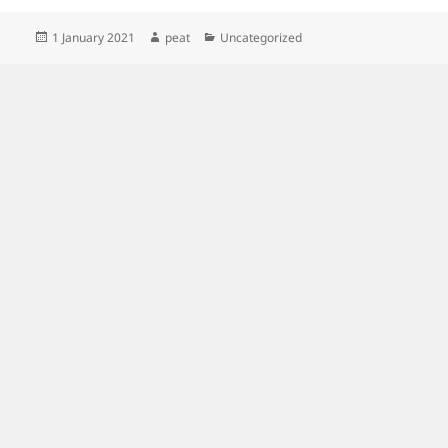
Posted
Author
Categories
1 January 2021
peat
Uncategorized
on