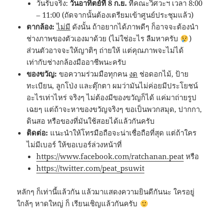
วันรับจริง:
วันอาทิตย์ที่ 8 ก.ย.
ที่คณะวิศวะฯ เวลา 8:00
– 11:00 (ถัดจากนั้นต้องเตรียมเข้าศูนย์ประชุมแล้ว)
ตากล้อง:
ไม่มี
ดังนั้น ถ้าอยากได้ภาพดีๆ ก็อาจจะต้องนำ
ช่างภาพของตัวเองมาด้วย (ไม่ใช่อะไร ลืมหาครับ
)
ส่วนตัวอาจจะให้ญาติๆ ถ่ายให้ แต่คุณภาพจะไม่ได้
เท่ากับช่างกล้องมืออาชีพนะครับ
ของขวัญ:
ขอความร่วมมือทุกคน
งด
ช่อดอกไม้, ป้าย
ทะเบียน, ลูกโป่ง และตุ๊กตา ผมว่ามันไม่ค่อยมีประโยชน์
อะไรเท่าไหร่ จริงๆ ไม่ต้องมีของขวัญก็ได้ แค่มาถ่ายรูป
เฉยๆ แต่ถ้าจะหาของขวัญจริงๆ ขอเป็นพวกสมุด, ปากกา,
ดินสอ หรือของที่มันใช้สอยได้แล้วกันครับ
ติดต่อ:
แนะนำให้โทรมือถือจะน่าเชื่อถือที่สุด แต่ถ้าใคร
ไม่มีเบอร์ ให้ขอเบอร์ล่วงหน้าที่
https://www.facebook.com/ratchanan.peat
หรือ
https://twitter.com/peat_psuwit
หลักๆ ก็เท่านี้แล้วกัน แล้วมาแสดงความยินดีกันนะ ใครอยู่
ใกล้ๆ หาดใหญ่ ก็ เรียนเชิญแล้วกันครับ