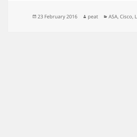
Posted
Author
Categories
23 February 2016
peat
ASA
,
Cisco
,
on