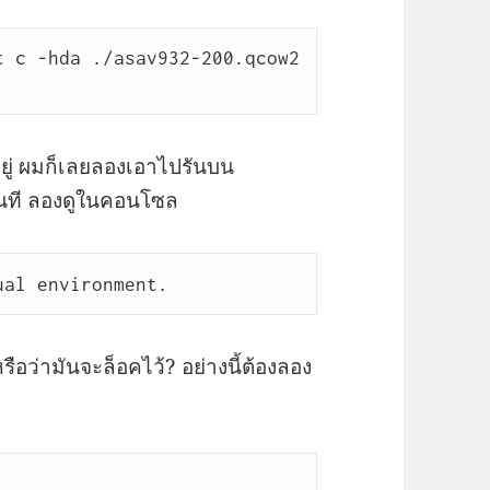
 c -hda ./asav932-200.qcow2 
าอยู่ ผมก็เลยลองเอาไปรันบน
ันที ลองดูในคอนโซล
ual environment.
รือว่ามันจะล็อคไว้? อย่างนี้ต้องลอง