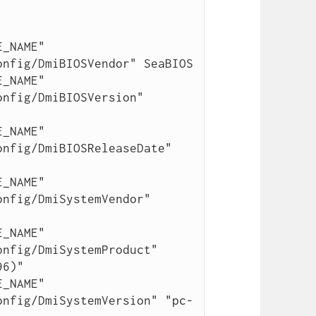
_NAME" 
nfig/DmiBIOSVendor" SeaBIOS

_NAME" 
nfig/DmiBIOSVersion" 
_NAME" 
nfig/DmiBIOSReleaseDate" 
_NAME" 
nfig/DmiSystemVendor" 
_NAME" 
nfig/DmiSystemProduct" 
6)"

_NAME" 
onfig/DmiSystemVersion" "pc-