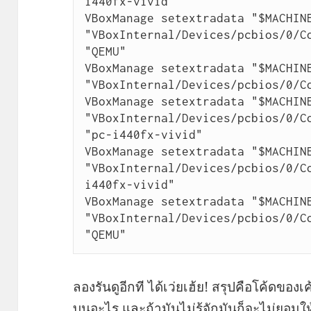
i440fx-vivid"

VBoxManage setextradata "$MACHINE
"VBoxInternal/Devices/pcbios/0/Co
"QEMU"

VBoxManage setextradata "$MACHINE
"VBoxInternal/Devices/pcbios/0/Co
VBoxManage setextradata "$MACHINE
"VBoxInternal/Devices/pcbios/0/Co
"pc-i440fx-vivid"

VBoxManage setextradata "$MACHINE
"VBoxInternal/Devices/pcbios/0/C
i440fx-vivid"

VBoxManage setextradata "$MACHINE
"VBoxInternal/Devices/pcbios/0/Co
"QEMU"
ลองรันดูอีกที ได้เว่ยเฮ้ย! สรุปคือโค้ดของ
บนอะไร และถ้ามันไม่รู้จักมันก็จะไม่ยอมให